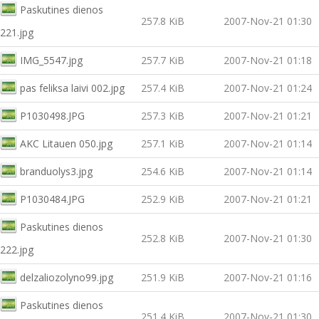
Paskutines dienos
257.8 KiB
2007-Nov-21 01:30
221.jpg
IMG_5547.jpg
257.7 KiB
2007-Nov-21 01:18
pas feliksa laivi 002.jpg
257.4 KiB
2007-Nov-21 01:24
P1030498.JPG
257.3 KiB
2007-Nov-21 01:21
AKC Litauen 050.jpg
257.1 KiB
2007-Nov-21 01:14
branduolys3.jpg
254.6 KiB
2007-Nov-21 01:14
P1030484.JPG
252.9 KiB
2007-Nov-21 01:21
Paskutines dienos
252.8 KiB
2007-Nov-21 01:30
222.jpg
delzaliozolyno99.jpg
251.9 KiB
2007-Nov-21 01:16
Paskutines dienos
251.4 KiB
2007-Nov-21 01:30