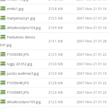
emilis1.jpg
215.8 KiB
2007-Nov-21 01:16
marijamazoji1.jpg
215.5 KiB
2007-Nov-21 01:20
delzaliozolyno104.jpg
214.9 KiB
2007-Nov-21 01:16
Paskutines dienos
214.1 KiB
2007-Nov-21 01:28
041.jpg
P1030580.JPG
213.5 KiB
2007-Nov-21 01:22
rugpj 2d 052.jpg
213.0 KiB
2007-Nov-21 01:32
juostu audimas3.jpg
213.0 KiB
2007-Nov-21 01:19
P1030648.JPG
212.8 KiB
2007-Nov-21 01:22
P1030883.JPG
212.6 KiB
2007-Nov-21 01:23
delzaliozolyno105.jpg
212.5 KiB
2007-Nov-21 01:16