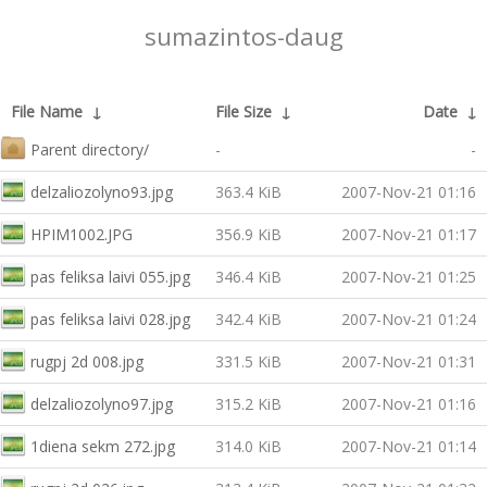
sumazintos-daug
File Name
↓
File Size
↓
Date
↓
Parent directory/
-
-
delzaliozolyno93.jpg
363.4 KiB
2007-Nov-21 01:16
HPIM1002.JPG
356.9 KiB
2007-Nov-21 01:17
pas feliksa laivi 055.jpg
346.4 KiB
2007-Nov-21 01:25
pas feliksa laivi 028.jpg
342.4 KiB
2007-Nov-21 01:24
rugpj 2d 008.jpg
331.5 KiB
2007-Nov-21 01:31
delzaliozolyno97.jpg
315.2 KiB
2007-Nov-21 01:16
1diena sekm 272.jpg
314.0 KiB
2007-Nov-21 01:14