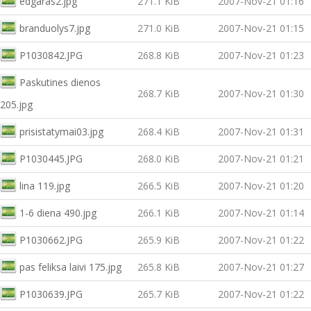
edgaras2.jpg
271.1 KiB
2007-Nov-21 01:16
branduolys7.jpg
271.0 KiB
2007-Nov-21 01:15
P1030842.JPG
268.8 KiB
2007-Nov-21 01:23
Paskutines dienos
268.7 KiB
2007-Nov-21 01:30
205.jpg
prisistatymai03.jpg
268.4 KiB
2007-Nov-21 01:31
P1030445.JPG
268.0 KiB
2007-Nov-21 01:21
lina 119.jpg
266.5 KiB
2007-Nov-21 01:20
1-6 diena 490.jpg
266.1 KiB
2007-Nov-21 01:14
P1030662.JPG
265.9 KiB
2007-Nov-21 01:22
pas feliksa laivi 175.jpg
265.8 KiB
2007-Nov-21 01:27
P1030639.JPG
265.7 KiB
2007-Nov-21 01:22