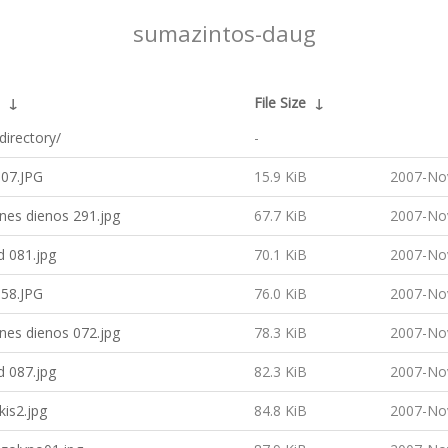
sumazintos-daug
↓
File Size
↓
directory/
-
07.JPG
15.9 KiB
2007-No
nes dienos 291.jpg
67.7 KiB
2007-No
d 081.jpg
70.1 KiB
2007-No
58.JPG
76.0 KiB
2007-No
nes dienos 072.jpg
78.3 KiB
2007-No
d 087.jpg
82.3 KiB
2007-No
kis2.jpg
84.8 KiB
2007-No