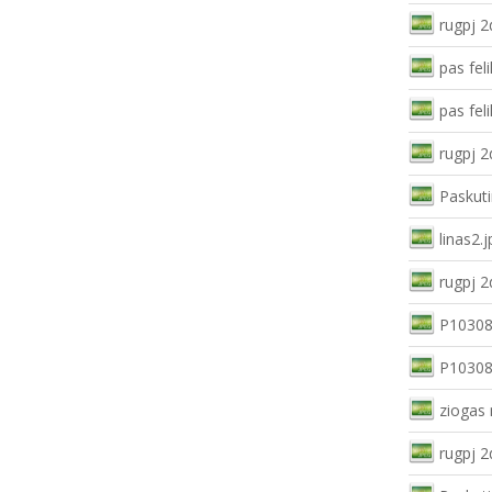
rugpj 2
pas feli
pas feli
rugpj 2
Paskuti
linas2.j
rugpj 2
P10308
P10308
ziogas
rugpj 2