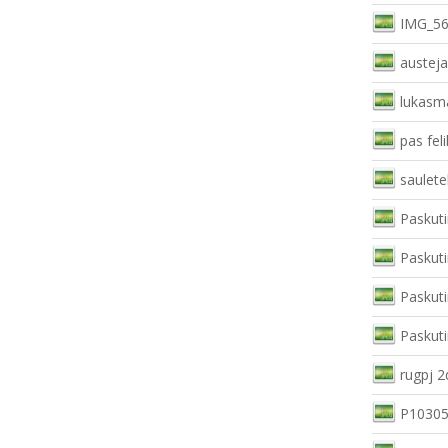
IMG_56
austej
lukasm
pas feli
saulete
Paskuti
Paskuti
Paskuti
Paskuti
rugpj 2
P10305