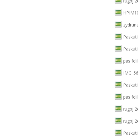
rugpj 2
HPIM10
zydruna
Paskuti
Paskuti
pas feli
IMG_56
Paskuti
pas feli
rugpj 2
rugpj 2
Paskuti