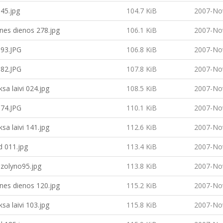
45.jpg
104.7 KiB
2007-No
nes dienos 278.jpg
106.1 KiB
2007-No
93.JPG
106.8 KiB
2007-No
82.JPG
107.8 KiB
2007-No
ksa laivi 024.jpg
108.5 KiB
2007-No
74.JPG
110.1 KiB
2007-No
ksa laivi 141.jpg
112.6 KiB
2007-No
d 011.jpg
113.4 KiB
2007-No
ozolyno95.jpg
113.8 KiB
2007-No
nes dienos 120.jpg
115.2 KiB
2007-No
ksa laivi 103.jpg
115.8 KiB
2007-No